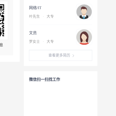
网络/IT
叶先生
·
大专
文员
罗女士
·
大专
息
查看更多简历
微信扫一扫找工作