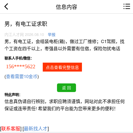
信息内容
男，有电工证求职
内江人才网 2026.08.10
举报
男，有电工证，会组装电柜(箱)，做过工厂维修；C1驾照，找
个工资在四千以上，枣强县以外需要有住宿，保险勿扰电话
联系人手机/微信：
156****5622
点击查看完整信息
(
查看需要10金币
)
特此声明：
信息真伪请自行辨别，求职应聘须谨慎，网站对此不承担任何
保证或连带责任! 希望我们的平台能为您带来更多的便利！
[
联系客服
]
[
最新找人才
]