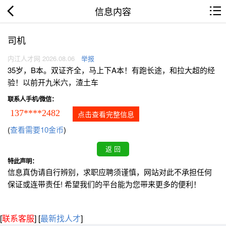
信息内容
司机
内江人才网 2026.08.06
举报
35岁，B本。双证齐全，马上下A本！有跑长途，和拉大超的经
验！以前开九米六，渣土车
联系人手机/微信：
137****2482
点击查看完整信息
(
查看需要10金币
)
特此声明：
信息真伪请自行辨别，求职应聘须谨慎，网站对此不承担任何
保证或连带责任! 希望我们的平台能为您带来更多的便利！
[
联系客服
]
[
最新找人才
]