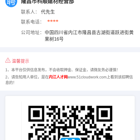
隆昌市科顺建材经营部
联系人：
代先生
****
联系电话：
公司地址：
中国四川省内江市隆昌县古湖街道跃进街黄
果树16号
温馨提示
1、本平台仅供信息发布，不会收取押金、保证金，请微友务必谨慎！
2、请告知用人单位，是在
内江人才网
www.51cloudwork.com上看到该招聘信
息的！